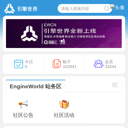
今日
帖子
会员
0
162841
33444
EngineWorld 站务区
社区公告
社区活动